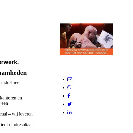
erwerk.
zaamheden
industrieel
 kantoren en
r een
traal – wij leveren
eur eindresultaat