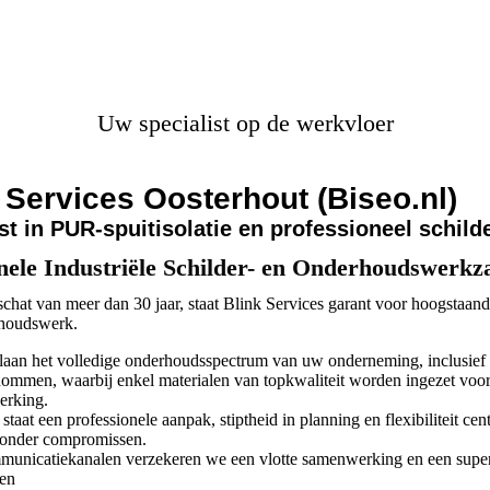
Uw specialist op de werkvloer
k Services Oosterhout (
B
iseo.nl)
st in PUR-spuitisolatie en professioneel schild
onele Industriële Schilder- en Onderhoudswerk
chat van meer dan 30 jaar, staat Blink Services garant voor hoogstaand 
rhoudswerk.
laan het volledige onderhoudsspectrum van uw onderneming, inclusief
ndommen, waarbij enkel materialen van topkwaliteit worden ingezet voo
erking.
staat een professionele aanpak, stiptheid in planning en flexibiliteit cen
zonder compromissen.
municatiekanalen verzekeren we een vlotte samenwerking en een superi
ten