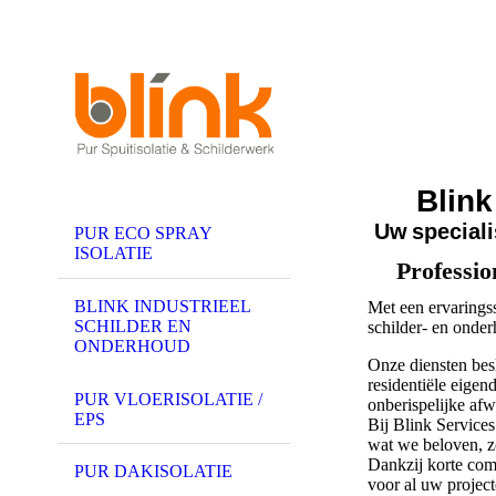
B
lin
Uw
speciali
PUR ECO SPRAY
ISOLATIE
Professi
BLINK INDUSTRIEEL
Met een ervaringss
SCHILDER EN
schilder- en onde
ONDERHOUD
Onze diensten bes
residentiële eige
PUR VLOERISOLATIE /
onberispelijke afw
EPS
Bij Blink Services 
wat we beloven, 
Dankzij korte com
PUR DAKISOLATIE
voor al uw projec