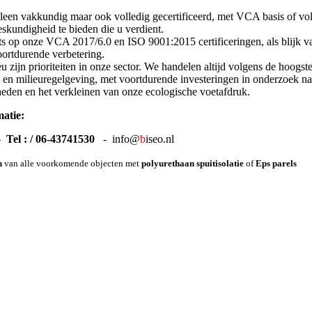
lleen vakkundig maar ook volledig gecertificeerd, met VCA basis of vol 
eskundigheid te bieden die u verdient.
ots op onze VCA 2017/6.0 en ISO 9001:2015 certificeringen, als blijk 
oortdurende verbetering.
eu zijn prioriteiten in onze sector. We handelen altijd volgens de hoogst
 en milieuregelgeving, met voortdurende investeringen in onderzoek na
eden en het verkleinen van onze ecologische voetafdruk.
atie:
 -
Tel : / 06-43741530
- info@
b
iseo.nl
n
van alle voorkomende objecten met
polyurethaan spuitisolatie
of
Eps parels